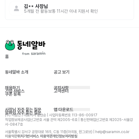
김**
사장님
5개월 전
활동
보통 11시간 이내 지원서 확인
홈
동네알바 소개
공고 보기
채용하기
공지사항
기업 서비스
고객센터
쿠폰 등록
사장님 자주 묻는 질문
앱 다운로드
알바님 자주 묻는 질문
(주) 사람인 | 대표이사 황현순 | 사업자등록번호 113-86-00917 
직업정보제공사업신고번호 서울 관악 제2005-6호 | 통신판매업신고번호 제2025-서울강
서-0847호
서울특별시 강서구 공항대로 165, C동 11층(마곡동, 원그로브) | help@saramin.co.kr
이용약관
위치기반서비스 이용약관
개인정보처리방침