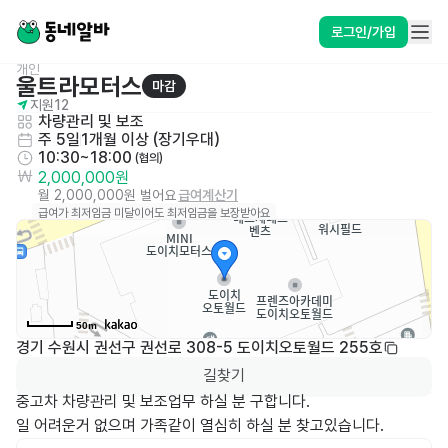
로그인/가입
개인
울트라모터스
마감
지원
12
차량관리 및 보조
주 5일
1개월 이상 (장기우대)
10:30~18:00
 (협의)
2,000,000원
월 2,000,000원 벌어요
급여계산기
급여가 최저임금 미달이어도 최저임금을 보장받아요
50m
경기 수원시 권선구 권선로 308-5 도이치오토월드 255호
길찾기
중고차 차량관리 및 보조업무 하실 분 구합니다.
