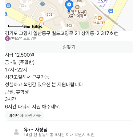
50m
경기도 고양시 일산동구 월드고양로 21 상가동-2 317호
킨텍스역
도보 7분
G
길찾기
시급 12,500원

금~일 (주말반)

17시~22시

시간조절해서 근무가능

성실하고 책임감 있으신 분 지원바랍니다

군필, 휴학생 

3시간

미성년자 지원 가능
유**
사장님
14일 전
활동
보통 6시간 이내 지원서 확인