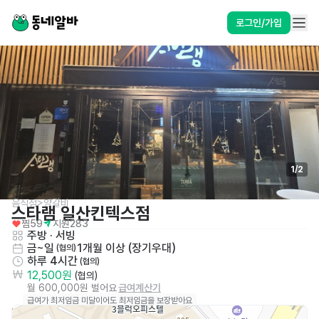
로그인/가입
1
/
2
음식점>양갈비
스타램 일산킨텍스점
찜
59
지원
283
주방
 · 
서빙
금~일
1개월 이상 (장기우대)
 (협의)
하루 4시간
 (협의)
12,500원
 (협의)
월 600,000원 벌어요
급여계산기
급여가 최저임금 미달이어도 최저임금을 보장받아요