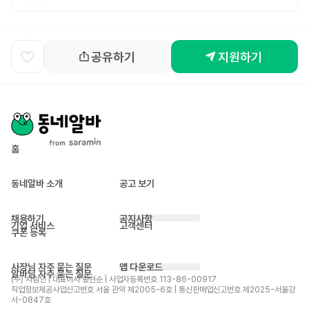
공유하기
지원하기
홈
동네알바 소개
공고 보기
채용하기
공지사항
기업 서비스
고객센터
쿠폰 등록
사장님 자주 묻는 질문
앱 다운로드
알바님 자주 묻는 질문
(주) 사람인 | 대표이사 황현순 | 사업자등록번호 113-86-00917 
직업정보제공사업신고번호 서울 관악 제2005-6호 | 통신판매업신고번호 제2025-서울강
서-0847호