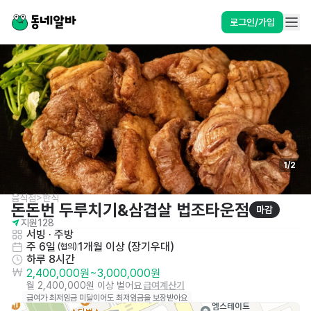
로그인/가입
1
/
2
음식점>한식
돈돈번 두루치기&삼겹살 법조타운점
마감
지원
128
서빙
 · 
주방
주 6일
1개월 이상 (장기우대)
 (협의)
하루 8시간
2,400,000원
~
3,000,000원
월 2,400,000원 이상 벌어요
급여계산기
급여가 최저임금 미달이어도 최저임금을 보장받아요