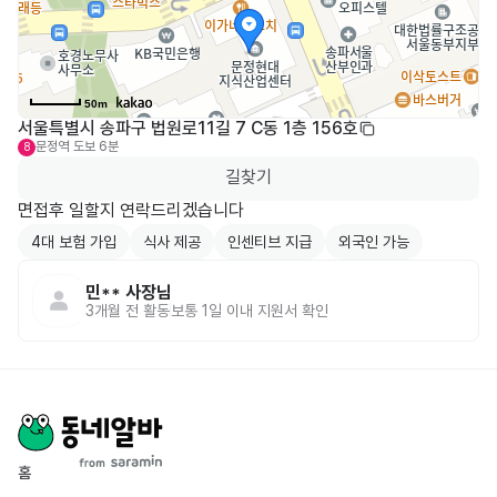
50m
서울특별시 송파구 법원로11길 7 C동 1층 156호
문정역
도보 6분
8
길찾기
면접후 일할지 연락드리겠습니다
4대 보험 가입
식사 제공
인센티브 지급
외국인 가능
민**
사장님
3개월 전
활동
보통 1일 이내 지원서 확인
홈