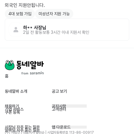
외국인 지원안됩니다. 
4대 보험 가입
미성년자 지원 가능
하**
사장님
2일 전
활동
보통 3시간 이내 지원서 확인
홈
동네알바 소개
공고 보기
채용하기
공지사항
기업 서비스
고객센터
쿠폰 등록
사장님 자주 묻는 질문
앱 다운로드
알바님 자주 묻는 질문
(주) 사람인 | 대표이사 황현순 | 사업자등록번호 113-86-00917 