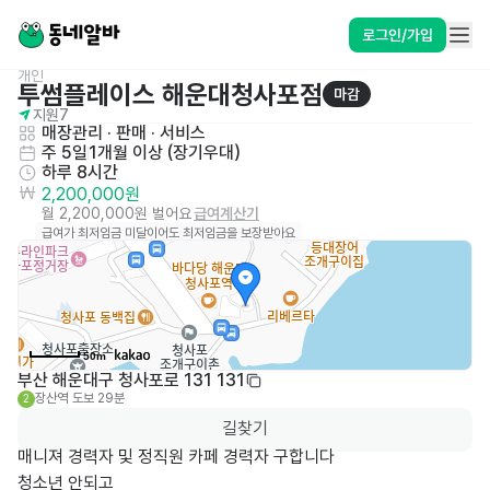
로그인/가입
개인
투썸플레이스 해운대청사포점
마감
지원
7
매장관리 · 판매
 · 
서비스
주 5일
1개월 이상 (장기우대)
하루 8시간
2,200,000원
월 2,200,000원 벌어요
급여계산기
급여가 최저임금 미달이어도 최저임금을 보장받아요
50m
부산 해운대구 청사포로 131 131
장산역
도보 29분
2
길찾기
매니져 경력자 및 정직원 카페 경력자 구합니다

청소년 안되고
