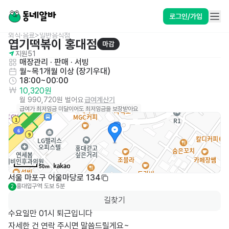
로그인/가입
외식·음료>일반음식점
엽기떡볶이 홍대점
마감
지원
51
매장관리 · 판매
 · 
서빙
월~목
1개월 이상 (장기우대)
18:00~00:00
10,320원
월 990,720원 벌어요
급여계산기
급여가 최저임금 미달이어도 최저임금을 보장받아요
50m
서울 마포구 어울마당로 134
홍대입구역
도보 5분
2
길찾기
수요일만 01시 퇴근입니다

자세한 건 연락 주시면 말씀드릴게요~
