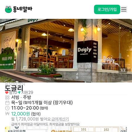
로그인/가입
1
/
2
음식점>양식
도글리
찜
10
지원
29
서빙
 · 
주방
목~일
1개월 이상 (장기우대)
 (협의)
11:00~20:00
 (협의)
12,000원
 (협의)
월 1,728,000원 벌어요
급여계산기
급여가 최저임금 미달이어도 최저임금을 보장받아요