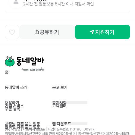
2시간 전
활동
보통 5시간 이내 지원서 확인
공유하기
지원하기
홈
동네알바 소개
공고 보기
채용하기
공지사항
기업 서비스
고객센터
쿠폰 등록
사장님 자주 묻는 질문
앱 다운로드
알바님 자주 묻는 질문
(주) 사람인 | 대표이사 황현순 | 사업자등록번호 113-86-00917 
직업정보제공사업신고번호 서울 관악 제2005-6호 | 통신판매업신고번호 제2025-서울강