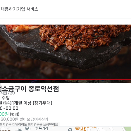
기
채용하기
기업 서비스
점
생소금구이 종로익선점
지원
720
· 
주방
일
1개월 이상 (장기우대)
 (협의)
00~00:00
000원
 (협의)
,360,000원 벌어요
급여계산기
 최저임금 미달이어도 최저임금을 보장받아요