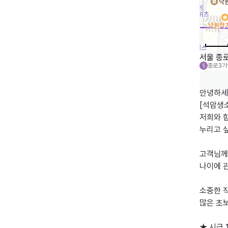
서울 종로
종로3가
5
안녕하세요
[석암생소
저희와 함
누리고 싶
고객님께
나이에 
소중한 
많은 초보
★ 시급 1