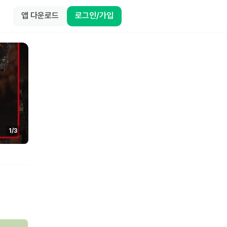
앱 다운로드
로그인/가입
1
/
3