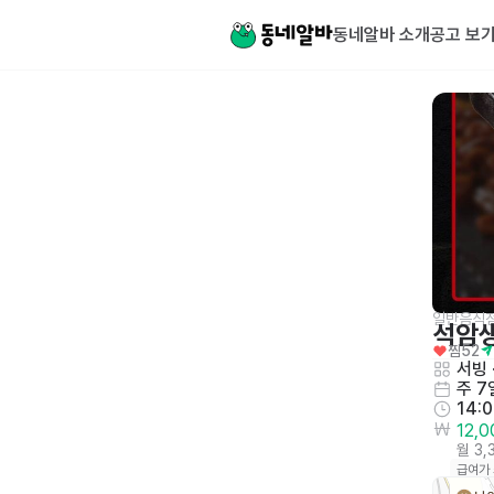
동네알바 소개
공고 보
일반음식
석암
찜
52
서빙
 
주 7
14:
12,
월 3
급여가