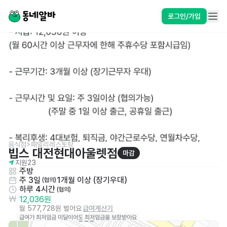
로그인/가입
음식점>패밀리레스토랑
빕스 대전현대아울렛점
마감
지원
23
주방
주 3일
1개월 이상 (장기우대)
 (협의)
하루 4시간
 (협의)
12,036원
월 577,728원 벌어요
급여계산기
급여가 최저임금 미달이어도 최저임금을 보장받아요