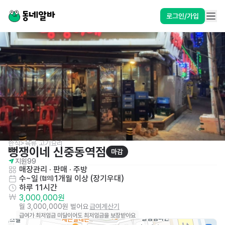
로그인/가입
한식>육류,고기요리
뻥쟁이네 신중동역점
마감
지원
99
매장관리 · 판매
 · 
주방
수~일
1개월 이상 (장기우대)
 (협의)
하루 11시간
3,000,000원
월 3,000,000원 벌어요
급여계산기
급여가 최저임금 미달이어도 최저임금을 보장받아요