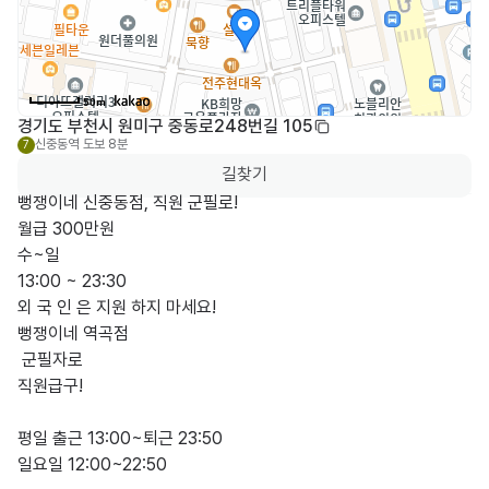
50m
경기도 부천시 원미구 중동로248번길 105
신중동역
도보 8분
7
길찾기
뻥쟁이네 신중동점, 직원 군필로!

월급 300만원

수~일

13:00 ~ 23:30

외 국 인 은 지원 하지 마세요!

뻥쟁이네 역곡점

 군필자로

직원급구!

평일 출근 13:00~퇴근 23:50

일요일 12:00~22:50
