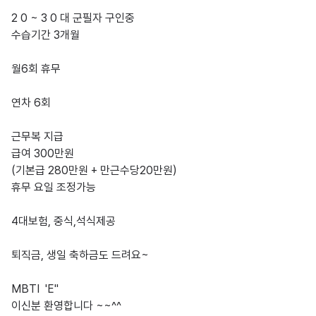
2 0 ~ 3 0 대 군필자 구인중

수습기간 3개월 

월6회 휴무 

연차 6회 

근무복 지급

급여 300만원

(기본급 280만원 + 만근수당20만원)

휴무 요일 조정가능 

4대보험, 중식,석식제공 

퇴직금, 생일 축하금도 드려요~

MBTI  'E" 

이신분 환영합니다 ~~^^
