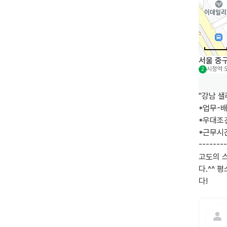
서울 중구
시청역
2
"강남 샐
*업무-배
*우대조건
*근무시간-
--------
고도의 
다.^^
다!