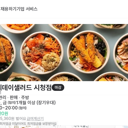
기
채용하기
기업 서비스
리데이샐러드 시청점
마감
1
리 · 판매
 · 
주방
, 금
1개월 이상 (장기우대)
 (협의)
00~20:00
 (협의)
320원
95,360원 벌어요
급여계산기
 최저임금 미달이어도 최저임금을 보장받아요