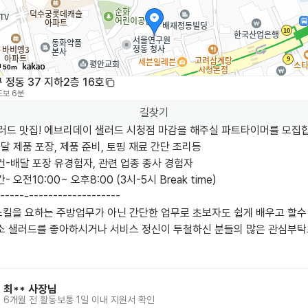
50m
 정동 37 지하2층 16호
도보 6분
길찾기
러드 맛집! 에브리데이 샐러드 시청점 마감을 해주실 파트타이머를 모집합니
달 제품 포장, 제품 준비, 토핑 재료 간단 조리등

-배달 포장 유경험자, 관련 업종 종사 경험자

 오전10:00~ 오후8:00 (3시-5시 Break time)

-----‐-------------------

스킬을 요하는 주방업무가 아닌 간단한 업무로 초보자도 쉽게 배우고 할수
 평소 샐러드를 좋아하시거나 서비스 정신이 투철하신 분들의 많은 관심부
최**
사장님
6개월 전
활동
보통 1일 이내 지원서 확인