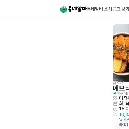
동네알바 소개
공고 보
음식점
에브
지원
15
매장관
화, 목
16:
10,
월 4
급여가