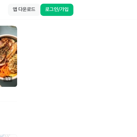
앱 다운로드
로그인/가입
1
/
3