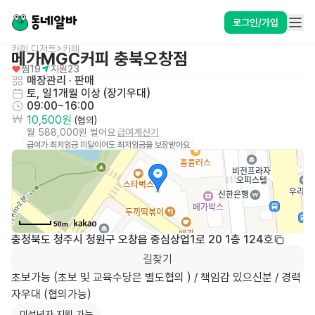
로그인/가입
카페,디저트>카페
메가MGC커피 충북오창점
찜
19
지원
23
매장관리 · 판매
토, 일
1개월 이상 (장기우대)
09:00~16:00
10,500원
 (협의)
월 588,000원 벌어요
급여계산기
급여가 최저임금 미달이어도 최저임금을 보장받아요
50m
충청북도 청주시 청원구 오창읍 중심상업1로 20 1층 124호
길찾기
초보가능 (초보 및 교육수당은 별도협의 ) / 책임감 있으신분 / 경력
자우대 (협의가능)
미성년자 지원 가능