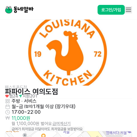
로그인/가입
패스트푸드점
파파이스 여의도점
찜
24
지원
201
주방
 · 
서비스
월~금
1개월 이상 (장기우대)
 (협의)
17:00~22:00
11,000원
월 1,100,000원 벌어요
급여계산기
급여가 최저임금 미달이어도 최저임금을 보장받아요