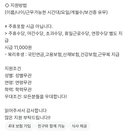
◇ 지원방법 

(이름/나이/근무가능한 시간대/요일/개월수/보건증 유무)

※ 주휴포함 시급 아닙니다. 

> 주휴수당, 야간수당, 초과수당, 휴일근로수당, 연장수당 별도 지
급 

시급 11,000원

- 복리후생 : 국민연금,고용보험,산재보험,건강보험,근무복 지급

지원조건

성별: 성별무관

연령: 연령무관

학력: 학력무관

우대조건: 모든분들을 우대합니다!

읽어주셔서 감사합니다

많은 지원 부탁드립니다!!
4대 보험 가입
친구와 함께 가능
식사 제공