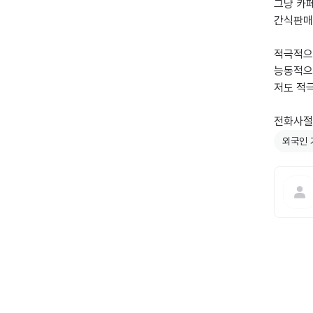
그냥 카
간식판매
적극적으
능동적으
저도 적
전화사절
외국인 