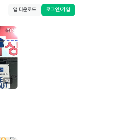
앱 다운로드
로그인/가입
1
/
2