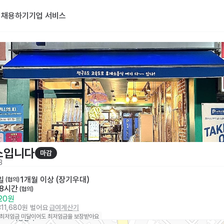
기
채용하기
기업 서비스
소입니다
마감
3
일
1개월 이상 (장기우대)
 (협의)
 8시간
 (협의)
320원
311,680원 벌어요
급여계산기
 최저임금 미달이어도 최저임금을 보장받아요