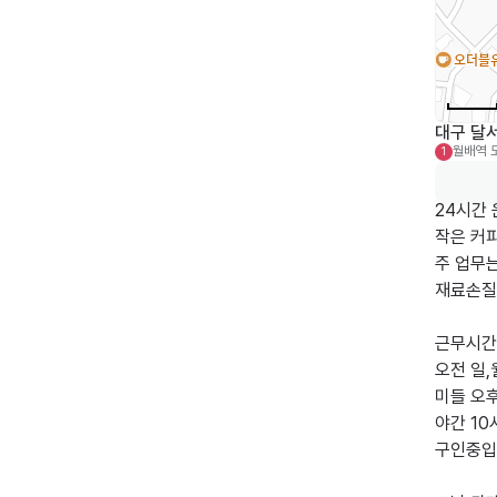
대구 달서
월배역
1
24시간 
작은 커피
주 업무는
재료손질
근무시간 
오전 일,월
미들 오후
야간 10시
구인중입