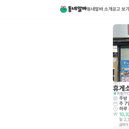
동네알바 소개
공고 보
개인
휴게
지원
11
주방
주 7
하루
10,
월 2,
급여가