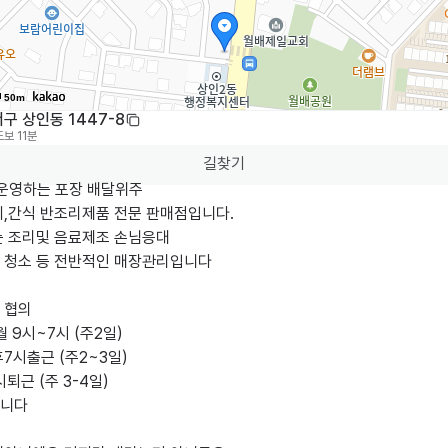
50m
구 상인동 1447-8
도보 11분
길찾기
운영하는 포장 배달위주 

,간식 반조리제품 전문 판매점입니다.

 조리및 음료제조 손님응대 

 청소 등 전반적인 매장관리입니다 

협의

 9시~7시 (주2일) 

7시출근 (주2~3일) 

퇴근 (주 3-4일) 

니다
