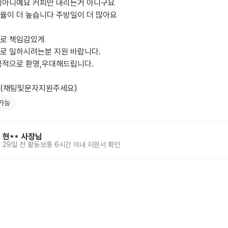
페아니예요 커피만 내리는거 아니구요

율이 더 높습니다 주방일이 더 많아요

로 책임감있게 

로 일하시려는분 지원 바랍니다.

극적으로 환영,우대해드립니다.

(채팅및문자지원주세요)
가능
현**
사장님
29일 전
활동
보통 6시간 이내 지원서 확인