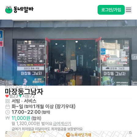
로그인/가입
한식>육류,고기요리
마장동그남자
찜
23
지원
72
서빙
 · 
서비스
화~일
1개월 이상 (장기우대)
 (협의)
17:00~22:00
 (협의)
11,000원
 (협의)
월 1,320,000원 벌어요
급여계산기
급여가 최저임금 미달이어도 최저임금을 보장받아요