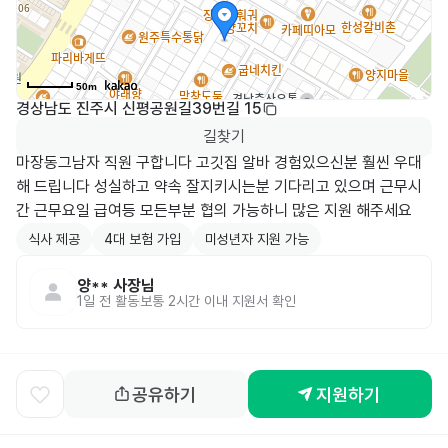
50m
경상남도 진주시 신평공원길39번길 15
길찾기
마장동그남자 직원 구합니다 고깃집 알바 경험있으신분 훨씬 우대
해 드립니다 성실하고 약속 잘지키시는분 기다리고 있으며 근무시
간 근무요일 급여등 모든부분 협의 가능하니 많은 지원 해주세요
식사 제공
4대 보험 가입
미성년자 지원 가능
양**
사장님
1일 전
활동
보통 2시간 이내 지원서 확인
공유하기
지원하기