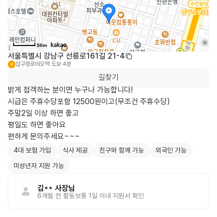
50m
서울특별시 강남구 선릉로161길 21-4
압구정로데오역
도보 4분
수
길찾기
밝게 접객하는 분이면 누구나 가능합니다!

시급은 주휴수당포함 12500원이고(무조건 주휴수당)

주말2일 이상 하면 좋고 

평일도 하면 좋아요 

편하게 문의주세요~~~
4대 보험 가입
식사 제공
친구와 함께 가능
외국인 가능
미성년자 지원 가능
김**
사장님
6개월 전
활동
보통 1일 이내 지원서 확인