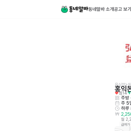
동네알바 소개
공고 보
음식점>
홍익돈
찜
14
주방
 
주 5
하루
2,2
월 2
급여가