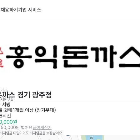
기
채용하기
기업 서비스
돈가스
까스 경기 광주점
지원
76
· 
서빙
일
1개월 이상 (장기우대)
 (협의)
 8시간
50,000원
,250,000원 벌어요
급여계산기
 최저임금 미달이어도 최저임금을 보장받아요