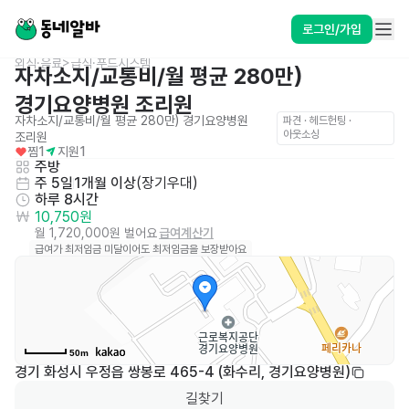
로그인/가입
외식·음료>급식·푸드시스템
자차소지/교통비/월 평균 280만) 
경기요양병원 조리원
자차소지/교통비/월 평균 280만) 경기요양병원 
파견 · 헤드헌팅 · 
아웃소싱
조리원
찜
1
지원
1
주방
주 5일
1개월 이상
(
장기우대
)
하루 8시간
10,750원
월 1,720,000원 벌어요
급여계산기
급여가 최저임금 미달이어도 최저임금을 보장받아요
50m
경기 화성시 우정읍 쌍봉로 465-4 (화수리, 경기요양병원)
길찾기