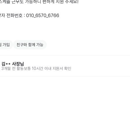
스케쥴 근무도 가능하니 편하게 지원 주세요!

 전화번호 : 010_6570_6766

험 가입
친구와 함께 가능
김**
사장님
3개월 전
활동
보통 10시간 이내 지원서 확인