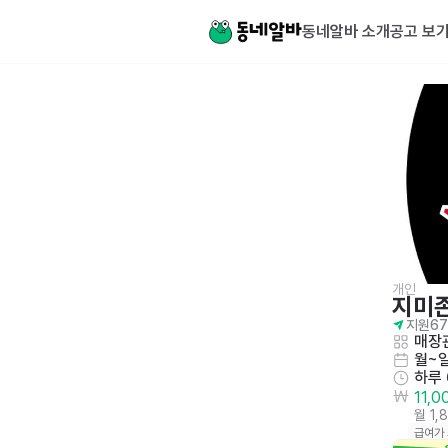
동네알바 소개
공고 보
개인
지미
지원
67
매장관
월~
하루
11,
월 1,
급여가