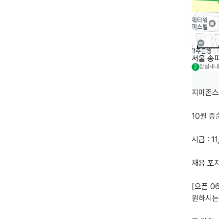
서울 송
잠실새내
2
지미존스 
10월 중
시급 : 1
채용 포지
[오픈 06
원하시는