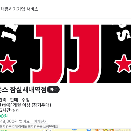
기
채용하기
기업 서비스
존스 잠실새내역점
마감
리 · 판매
 · 
주방
일
1개월 이상 (장기우대)
 (협의)
 6시간
 (협의)
000원
848,000원 벌어요
급여계산기
 최저임금 미달이어도 최저임금을 보장받아요