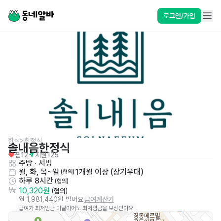
로그인/가입
한식>한정식
솔내음한정식
찜
12
지원
125
주방
 · 
서빙
월, 화, 목~일
1개월 이상 (장기우대)
 (협의)
하루 8시간
 (협의)
10,320원
 (협의)
월 1,981,440원 벌어요
급여계산기
급여가 최저임금 미달이어도 최저임금을 보장받아요