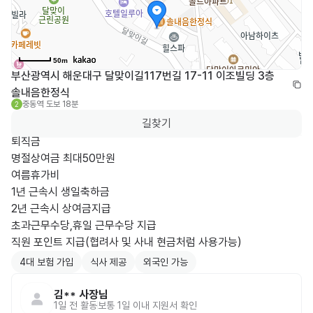
50m
부산광역시 해운대구 달맞이길117번길 17-11 이조빌딩 3층 
솔내음한정식
중동역
도보 18분
2
길찾기
퇴직금

명절상여금 최대50만원

여름휴가비

1년 근속시 생일축하금

2년 근속시 상여금지급

초과근무수당,휴일 근무수당 지급

직원 포인트 지급(협려사 및 사내 현금처럼 사용가능)
4대 보험 가입
식사 제공
외국인 가능
김**
사장님
1일 전
활동
보통 1일 이내 지원서 확인