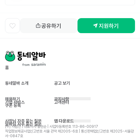
공유하기
지원하기
홈
동네알바 소개
공고 보기
채용하기
공지사항
기업 서비스
고객센터
쿠폰 등록
사장님 자주 묻는 질문
앱 다운로드
알바님 자주 묻는 질문
(주) 사람인 | 대표이사 황현순 | 사업자등록번호 113-86-00917 
직업정보제공사업신고번호 서울 관악 제2005-6호 | 통신판매업신고번호 제2025-서울강
서-0847호