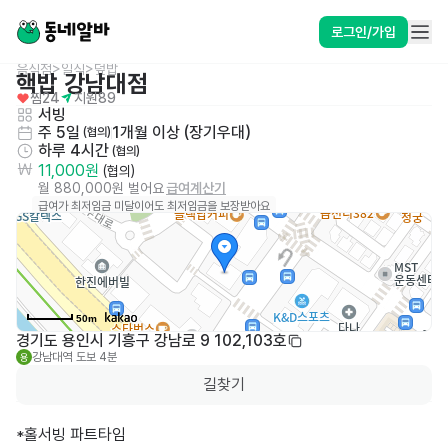
로그인/가입
음식점>일식>덮밥
핵밥 강남대점
찜
24
지원
89
서빙
주 5일
1개월 이상 (장기우대)
 (협의)
하루 4시간
 (협의)
11,000원
 (협의)
월 880,000원 벌어요
급여계산기
급여가 최저임금 미달이어도 최저임금을 보장받아요
50m
경기도 용인시 기흥구 강남로 9 102,103호
강남대역
도보 4분
용
길찾기
*홀서빙 파트타임 
