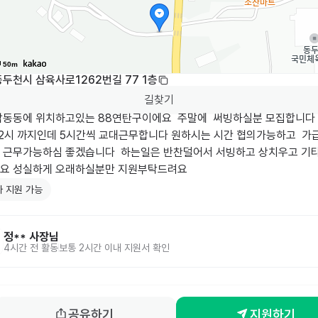
50m
두천시 삼육사로1262번길 77 1층
길찾기
탑동동에 위치하고있는 88연탄구이에요  주말에  써빙하실분 모집합니다
~22시 까지인데 5시간씩 교대근무합니다 원하시는 시간 협의가능하고  가
 근무가능하심 좋겠습니다  하는일은 반찬덜어서 서빙하고 상치우고 기
요 성실하게 오래하실분만 지원부탁드려요
 지원 가능
정**
사장님
4시간 전
활동
보통 2시간 이내 지원서 확인
공유하기
지원하기