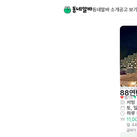
동네알바 소개
공고 보
한식>육류
88연
찜
15
서빙
토, 
하루
11,
월 4
급여가