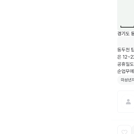
경기도 동
동두천 
은 12
공휴일도
순업무에
미성년자