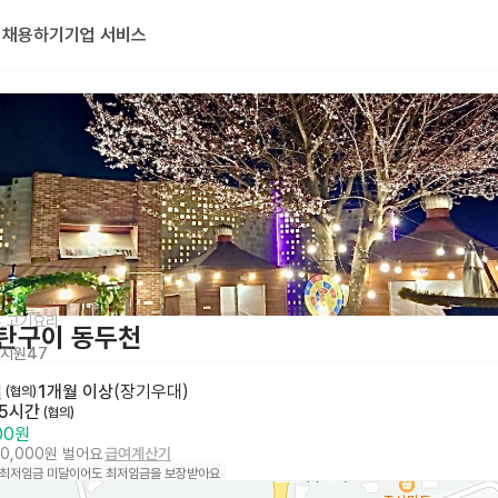
기
채용하기
기업 서비스
,고기요리
탄구이 동두천
지원
47
일
1개월 이상
(
장기우대
)
 (협의)
 5시간
 (협의)
000원
40,000원 벌어요
급여계산기
 최저임금 미달이어도 최저임금을 보장받아요