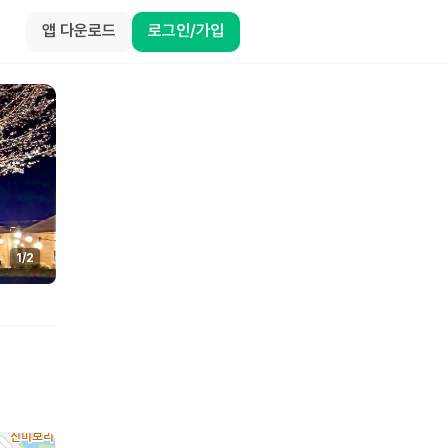
앱 다운로드
로그인/가입
1
/
2