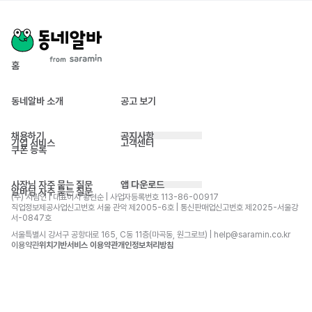
홈
동네알바 소개
공고 보기
채용하기
공지사항
기업 서비스
고객센터
쿠폰 등록
사장님 자주 묻는 질문
앱 다운로드
알바님 자주 묻는 질문
(주) 사람인 | 대표이사 황현순 | 사업자등록번호 113-86-00917 
직업정보제공사업신고번호 서울 관악 제2005-6호 | 통신판매업신고번호 제2025-서울강
서-0847호
서울특별시 강서구 공항대로 165, C동 11층(마곡동, 원그로브) | help@saramin.co.kr
이용약관
위치기반서비스 이용약관
개인정보처리방침