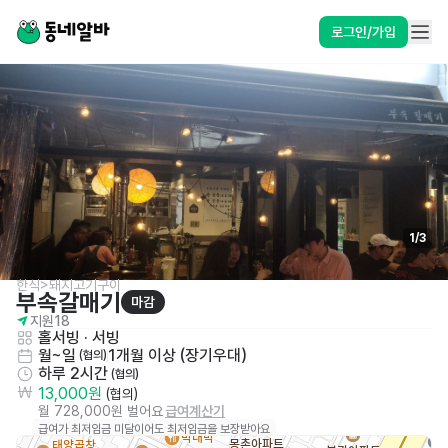
로그인/가입
1
/
3
한식>돼지고기구이
부속갈매기
마감
지원
18
홀서빙
 · 
서빙
월~일
1개월 이상 (장기우대)
 (협의)
하루 2시간
 (협의)
13,000원
 (협의)
월 728,000원 벌어요
급여계산기
급여가 최저임금 미달이어도 최저임금을 보장받아요