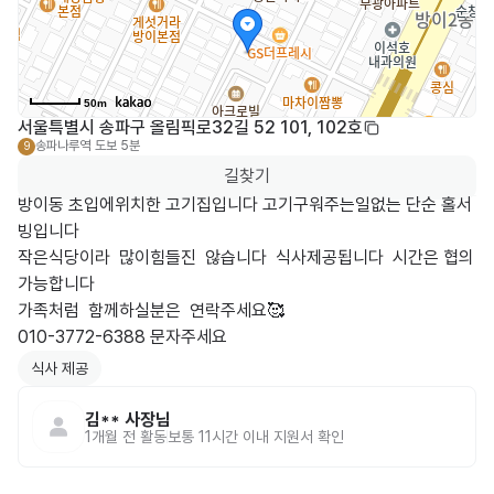
50m
서울특별시 송파구 올림픽로32길 52 101, 102호
송파나루역
도보 5분
9
길찾기
방이동 초입에위치한 고기집입니다 고기구워주는일없는 단순 홀서
빙입니다 

작은식당이라  많이힘들진  않습니다  식사제공됩니다  시간은 협의
가능합니다

가족처럼  함께하실분은  연락주세요🥰

010-3772-6388 문자주세요
식사 제공
김**
사장님
1개월 전
활동
보통 11시간 이내 지원서 확인