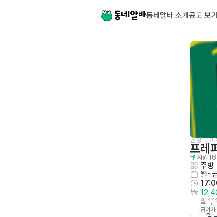
동네알바 소개
공고 보
건강 다이
프레
지원
16
주방
 
월~
17:0
12,
월 1,
급여가