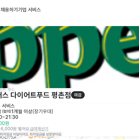
기
채용하기
기업 서비스
어트 푸드
퍼스 다이어트푸드 평촌점
마감
· 
서비스
금
1개월 이상
(
장기우대
)
 (협의)
0~21:30
400원
116,000원 벌어요
급여계산기
 최저임금 미달이어도 최저임금을 보장받아요