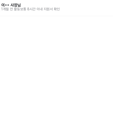
이**
사장님
1개월 전
활동
보통 8시간 이내 지원서 확인
홈
동네알바 소개
공고 
86-00917 
| 통신판매업신고번호 제2025-서울강서-0847호