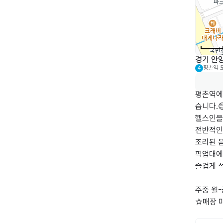
경기 안양
평촌역
4
평촌역에
습니다.😊
헬스인을
전반적인
조리된 음
픽업대에
즐겁게 적
주중 월-금
☆매장 마