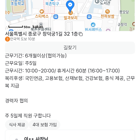
50m
서울특별시 종로구 창덕궁1길 32 1층
안국역
도보 10분
3
길찾기
근무기간: 6개월이상(협의가능)

근무요일: 주5일

근무시간: 10:00~20:00/ 휴게시간 60분 (16:00~17:00)

복리후생: 국민연금, 고용보험, 산재보험, 건강보험, 중식 제공, 근무
복 지급

경력자 협의

주 5일제 직원 구합니다
식사 제공
4대 보험 가입
이**
사장님