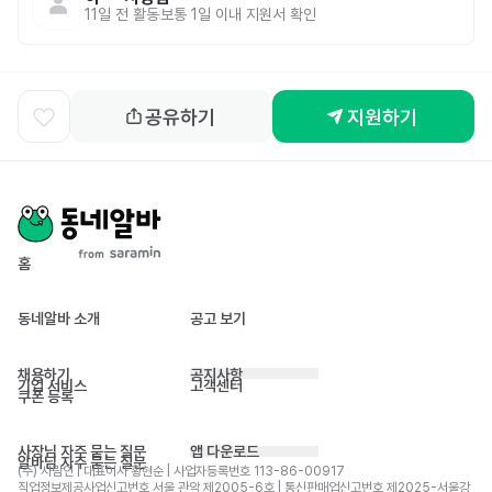
11일 전
활동
보통 1일 이내 지원서 확인
공유하기
지원하기
홈
동네알바 소개
공고 보기
채용하기
공지사항
기업 서비스
고객센터
쿠폰 등록
사장님 자주 묻는 질문
앱 다운로드
알바님 자주 묻는 질문
(주) 사람인 | 대표이사 황현순 | 사업자등록번호 113-86-00917 
직업정보제공사업신고번호 서울 관악 제2005-6호 | 통신판매업신고번호 제2025-서울강