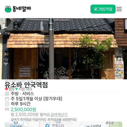
로그인/가입
음식점>일식>우동,소바
유소바 안국역점
찜
6
지원
185
주방
 · 
서비스
주 5일
1개월 이상 (장기우대)
하루 9시간
2,500,000원
월 2,500,000원 벌어요
급여계산기
급여가 최저임금 미달이어도 최저임금을 보장받아요