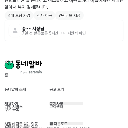
안힘드니깐 잘 응대하고 청소잘하고 직원들끼리 착실하게만 지내면 
4대 보험 가입
식사 제공
인센티브 지급
송**
사장님
7일 전
활동
보통 5시간 이내 지원서 확인
홈
동네알바 소개
공고 보기
채용하기
공지사항
기업 서비스
고객센터
쿠폰 등록
사장님 자주 묻는 질문
앱 다운로드
알바님 자주 묻는 질문