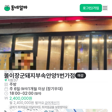
로그인/가입
음식점
똘이장군돼지부속안양1번가점
마감
지원
37
주방
주 6일
1개월 이상 (장기우대)
 (협의)
18:00~02:00
 (협의)
2,400,000원
월 2,400,000원 벌어요
급여계산기
급여가 최저임금 미달이어도 최저임금을 보장받아요