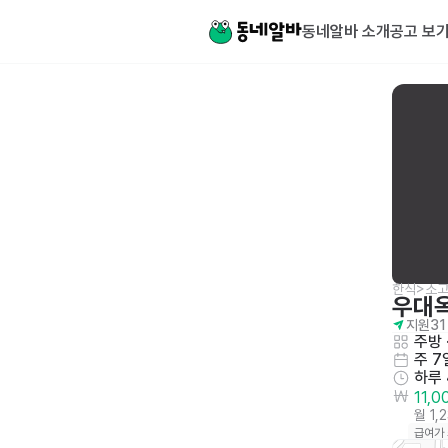
동네알바 소개
공고 보
한식>소
우대
지원
31
주방
 
주 7
하루
11,
월 1,
급여가