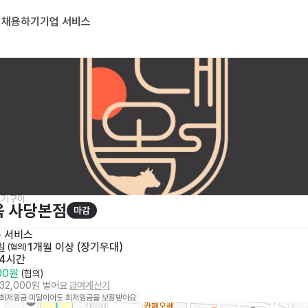
기
채용하기
기업 서비스
고기구이
옥 사당본점
마감
· 
서비스
일
1개월 이상 (장기우대)
 (협의)
 4시간
000원
 (협의)
232,000원 벌어요
급여계산기
 최저임금 미달이어도 최저임금을 보장받아요