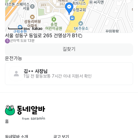
50m
서울 성동구 동일로 265 건영상가 B1
군자역
도보 13분
5
길찾기
운전가능
김**
사장님
1일 전
활동
보통 7시간 이내 지원서 확인
홈
동네알바 소개
공고 보기