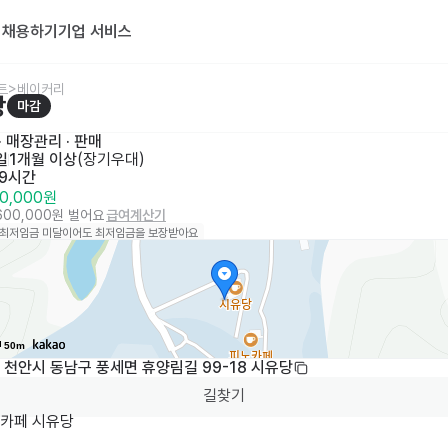
기
채용하기
기업 서비스
트>베이커리
당
마감
· 
매장관리 · 판매
일
1개월 이상
(
장기우대
)
 9시간
00,000원
,600,000원 벌어요
급여계산기
 최저임금 미달이어도 최저임금을 보장받아요
50m
 천안시 동남구 풍세면 휴양림길 99-18 시유당
길찾기
페 시유당 
