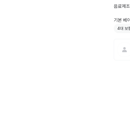
음료제조
기본 베
4대 보