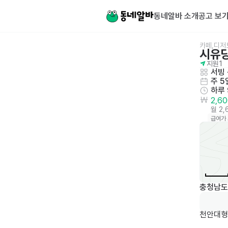
동네알바 소개
공고 보
카페,디저
시유
지원
1
서빙
 
주 5
하루
2,6
월 2
급여가
충청남도
천안대형카