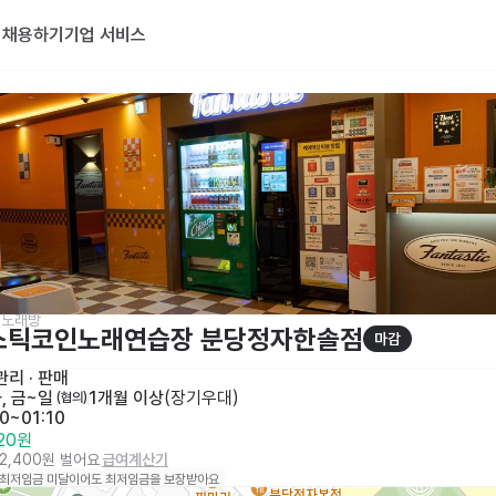
기
채용하기
기업 서비스
>노래방
스틱코인노래연습장 분당정자한솔점
마감
리 · 판매
화, 금~일
1개월 이상
(
장기우대
)
 (협의)
0~01:10
320원
22,400원 벌어요
급여계산기
 최저임금 미달이어도 최저임금을 보장받아요