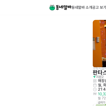
동네알바 소개
공고 보
오락시설
판타
지원
2
매장관
월, 
21:4
10,
월 7
급여가