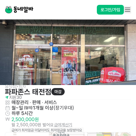
로그인/가입
음식점>피자
파파존스 태전점
마감
지원
30
매장관리 · 판매
 · 
서비스
월~일
1개월 이상
(
장기우대
)
 (협의)
하루 5시간
2,500,000원
월 2,500,000원 벌어요
급여계산기
급여가 최저임금 미달이어도 최저임금을 보장받아요