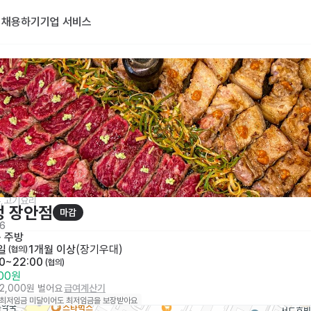
기
채용하기
기업 서비스
,고기요리
멍 장안점
마감
6
· 
주방
일
1개월 이상
(
장기우대
)
 (협의)
00~22:00
 (협의)
000원
32,000원 벌어요
급여계산기
 최저임금 미달이어도 최저임금을 보장받아요