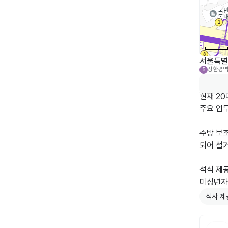
서울특별
장한평역
5
현재 20
주요 업무
주방 보
되어 설거
석식 제
식사 제