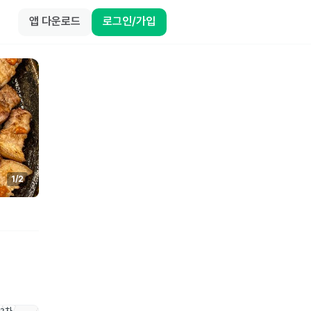
앱 다운로드
로그인/가입
1
/
2