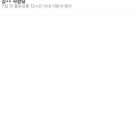
김**
사장님
7일 전
활동
보통 12시간 이내 지원서 확인
홈
동네알바 소개
공고 
86-00917 
| 통신판매업신고번호 제2025-서울강서-0847호