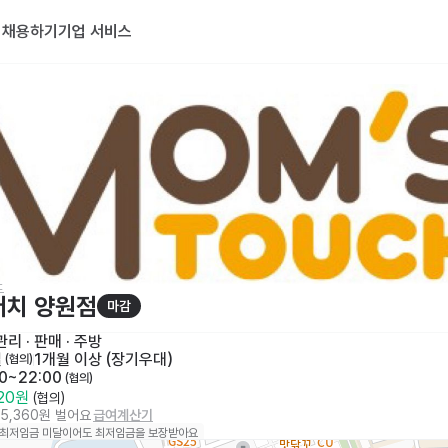
기
채용하기
기업 서비스
드
터치 양원점
마감
리 · 판매
 · 
주방
일
1개월 이상 (장기우대)
 (협의)
00~22:00
 (협의)
320원
 (협의)
95,360원 벌어요
급여계산기
 최저임금 미달이어도 최저임금을 보장받아요