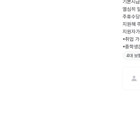
기본시급 
열심히 
주휴수당,
지원해 
지원자가 
*취업 
*중학생
4대 보