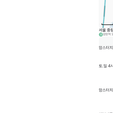
서울 중랑
양원역
경
맘스터치
토.일 4시
맘스터치 