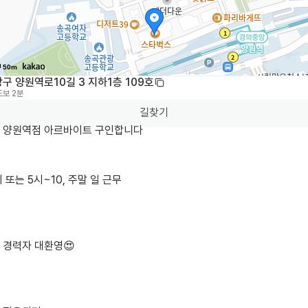
50m
구 양원역로10길 3 지하1층 109호
도보 2분
길찾기
 양원역점 아르바이트 구인합니다

 또는 5시~10, 주말 일 근무

경력자 대환영😍
