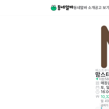
동네알바 소개
공고 보
패스트푸
맘스
지원
58
매장관
토, 
16:
10,
월 4
급여가