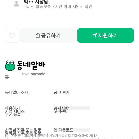
박**
사장님
1일 전
활동
보통 7시간 이내 지원서 확인
공유하기
지원하기
홈
동네알바 소개
공고 보기
채용하기
공지사항
기업 서비스
고객센터
쿠폰 등록
사장님 자주 묻는 질문
앱 다운로드
알바님 자주 묻는 질문
(주) 사람인 | 대표이사 황현순 | 사업자등록번호 113-86-00917 