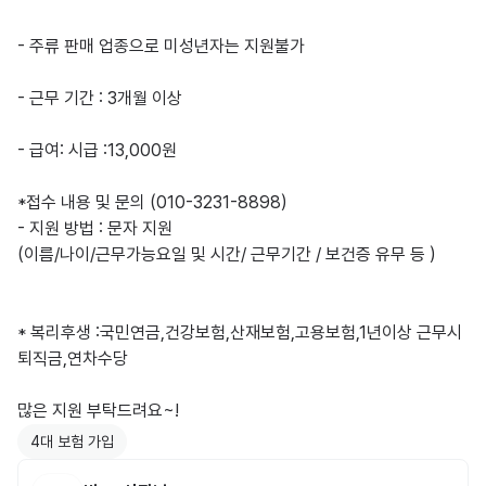
- 주류 판매 업종으로 미성년자는 지원불가

- 근무 기간 : 3개월 이상

- 급여: 시급 :13,000원

*접수 내용 및 문의 (010-3231-8898)

- 지원 방법 : 문자 지원 

(이름/나이/근무가능요일 및 시간/ 근무기간 / 보건증 유무 등 )

* 복리후생 :국민연금,건강보험,산재보험,고용보험,1년이상 근무시 
퇴직금,연차수당

많은 지원 부탁드려요~!
4대 보험 가입