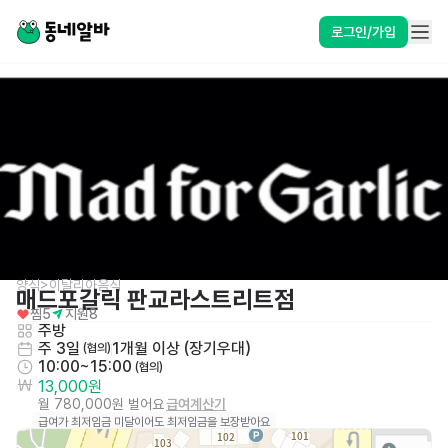
로그인/가입
양식>이탈리아음식
매드포갈릭 판교라스트리트점
찜
5
지원
8
주방
주 3일
1개월 이상 (장기우대)
 (협의)
10:00~15:00
 (협의)
13,000원
월 780,000원 벌어요
급여계산기
급여가 최저임금 미달이어도 최저임금을 보장받아요