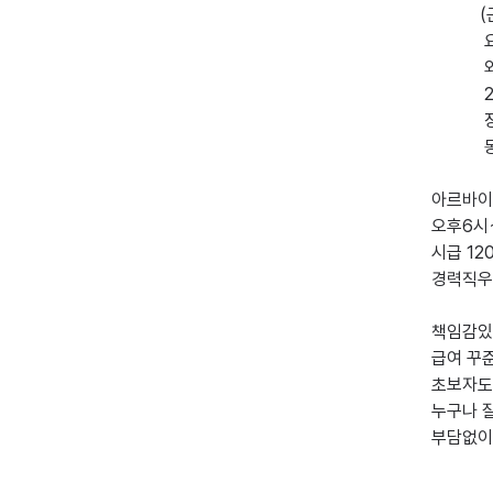
           (근무시간에따라 급여책정)

            요일협의

            외국인 지원가능(한국어대화가능자)

            2개월이내 근무자 지원금지

            장기근무자 우대  

            동종업계유경험자우대

아르바이
오후6시
시급 120
경력직우
책임감있
급여 꾸준
초보자도
누구나 
부담없이