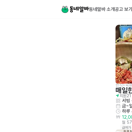
동네알바 소개
공고 보
한식>육류
매일
지원
21
서빙
 
금~
하루
12,
월 5
급여가