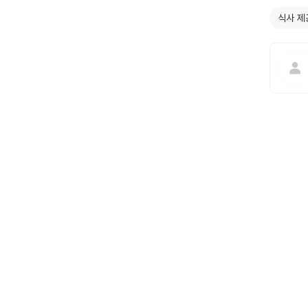
식사 제
(주) 사람인 | 대표이사 황현순 | 사업자등록번호 113-