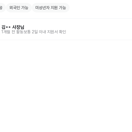
공
외국인 가능
미성년자 지원 가능
김**
사장님
1개월 전
활동
보통 2일 이내 지원서 확인
홈
동네알바 소개
공고 
86-00917 