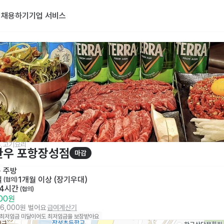
기
채용하기
기업 서비스
,고기요리
한우 포항장성점
마감
· 
주방
일
1개월 이상 (장기우대)
 (협의)
 4시간
 (협의)
000원
76,000원 벌어요
급여계산기
 최저임금 미달이어도 최저임금을 보장받아요