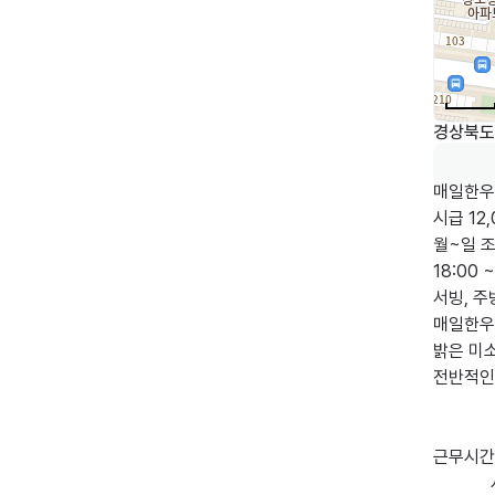
경상북도 
매일한우
시급 12,
월~일 조
18:00 
서빙, 주
매일한우
밝은 미
전반적인
근무시간(
             시간 요일 협의
