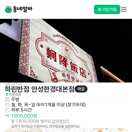
로그인/가입
일반음식점
하린반점 안성한경대본점
마감
지원
66
주방
월, 화, 목~일
1개월 이상 (장기우대)
 (협의)
하루 5시간
1,600,000원
월 1,600,000원 벌어요
급여계산기
급여가 최저임금 미달이어도 최저임금을 보장받아요