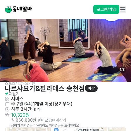
로그인/가입
1
/
3
스포츠시설>요가원
나르샤요가&필라테스 송천점
마감
지원
3
서비스
주 7일
1개월 이상
(
장기우대
)
 (협의)
하루 3시간
 (협의)
10,320원
월 866,880원 벌어요
급여계산기
급여가 최저임금 미달이어도 최저임금을 보장받아요