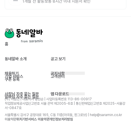
1개월 전
활동
보통 8시간 이내 지원서 확인
홈
동네알바 소개
공고 보기
채용하기
공지사항
기업 서비스
고객센터
쿠폰 등록
사장님 자주 묻는 질문
앱 다운로드
알바님 자주 묻는 질문
(주) 사람인 | 대표이사 황현순 | 사업자등록번호 113-86-00917 
직업정보제공사업신고번호 서울 관악 제2005-6호 | 통신판매업신고번호 제2025-서울강
서-0847호
서울특별시 강서구 공항대로 165, C동 11층(마곡동, 원그로브) | help@saramin.co.kr
이용약관
위치기반서비스 이용약관
개인정보처리방침