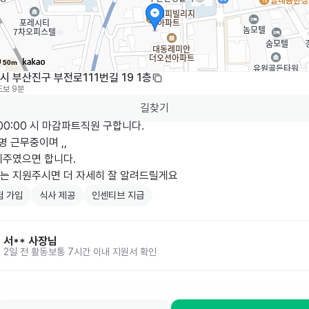
50m
 부산진구 부전로111번길 19 1층
도보 9분
길찾기
~00:00 시 마감파트직원 구합니다.

 근무중이며 ,, 

주였으면 합니다.

는 지원주시면 더 자세히 잘 알려드릴게요
험 가입
식사 제공
인센티브 지급
서**
사장님
2일 전
활동
보통 7시간 이내 지원서 확인