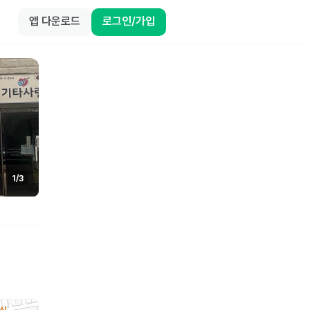
앱 다운로드
로그인/가입
1
/
3