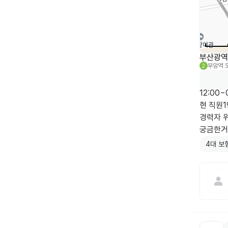
부산광역시
부암역
2
12:00
현 직원1명
경력자 위
궁금한거
4대 보