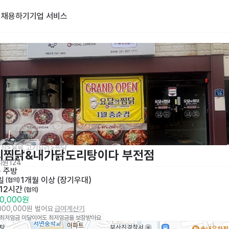
기
채용하기
기업 서비스
식>육류,고기요리>찜닭
의찜닭&내가닭도리탕이다 부전점
지원
124
· 
주방
일
1개월 이상 (장기우대)
 (협의)
12시간
 (협의)
00,000원
,000,000원 벌어요
급여계산기
 최저임금 미달이어도 최저임금을 보장받아요