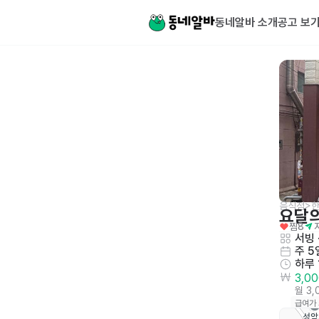
동네알바 소개
공고 보
음식점>한
요달
찜
8
서빙
 
주 5
하루 
3,0
월 3
급여가