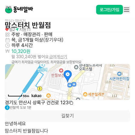
로그인/가입
양식>햄버거
맘스터치 반월점
찜
2
지원
11
주방
 · 
매장관리 · 판매
목, 금
1개월 이상
(
장기우대
)
하루 4시간
10,320원
월 330,240원 벌어요
급여계산기
급여가 최저임금 미달이어도 최저임금을 보장받아요
50m
경기도 안산시 상록구 건건로 123
반월역
도보 1분
4
길찾기
안녕하세요

맘스터치 반월점입니다
