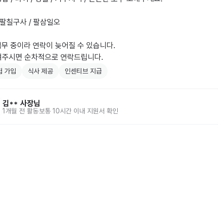
 팔칠구사 / 팔삼일오

업무 중이라 연락이 늦어질 수 있습니다.

겨주시면 순차적으로 연락드립니다.
험 가입
식사 제공
인센티브 지급
김**
사장님
1개월 전
활동
보통 10시간 이내 지원서 확인