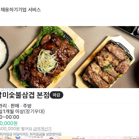
기
채용하기
기업 서비스
지고기구이
할미숯불삼겹 본점
마감
리 · 판매
 · 
주방
일
1개월 이상
(
장기우대
)
00~00:00
00,000원
,600,000원 벌어요
급여계산기
 최저임금 미달이어도 최저임금을 보장받아요