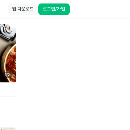
앱 다운로드
로그인/가입
1
/
2