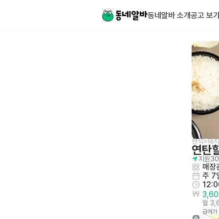
동네알바 소개
공고 보
한식>돼
연탄
지원
30
매장관
주 7
12:
3,6
월 3
급여가