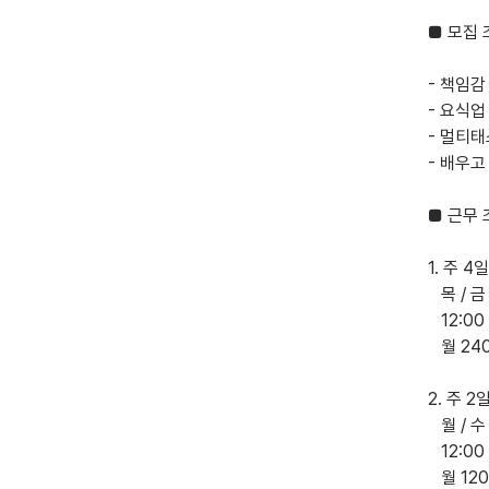
■ 모집 
- 책임감
- 요식업
- 멀티태
- 배우고
■ 근무 
1. 주 4
   목 / 금 / 토 / 일

   12:00 ~ 00:00

   월 240만 원

2. 주 2
   월 / 수

   12:00 ~ 00:00

   월 120만 원
