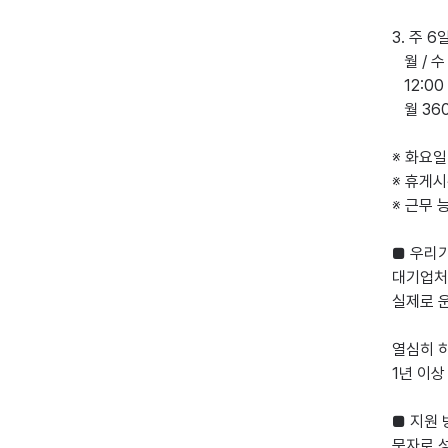
3. 주 6
   월 / 수 / 목 / 금 / 토 / 일

   12:00 ~ 00:00

   월 360만 원

※ 화요일
※ 휴게시
※ 근무 
■ 우리가
대기업처
실제로 운
열심히 하
1년 이상
■ 지원 
문자로 성