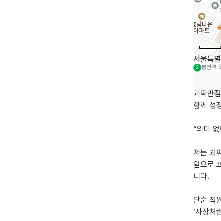
서울특별
봉천역
2
괴짜반점
함께 성장
“의미 없
저는 괴
앞으로 프
니다.

단순 직원
‘사장처럼