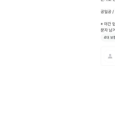
공일공 /
※ 야간 
문자 남
4대 보