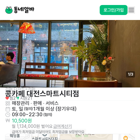
로그인/가입
1
/
3
카페,디저트>카페
콩카페 대전스마트시티점
찜
2
지원
21
매장관리 · 판매
 · 
서비스
토, 일
1개월 이상 (장기우대)
 (협의)
09:00~22:30
 (협의)
10,500원
월 1,134,000원 벌어요
급여계산기
급여가 최저임금 미달이어도 최저임금을 보장받아요