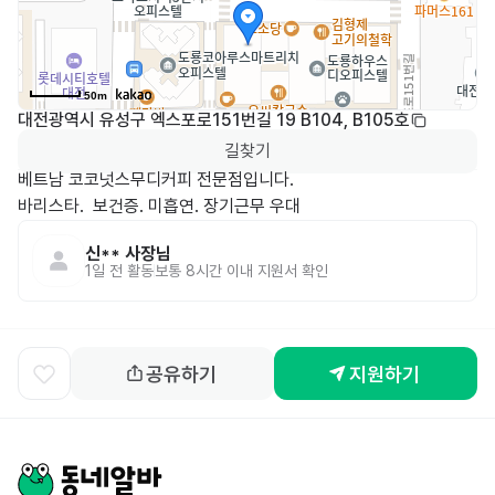
50m
대전광역시 유성구 엑스포로151번길 19 B104, B105호
길찾기
베트남 코코넛스무디커피 전문점입니다. 

바리스타.  보건증. 미흡연. 장기근무 우대
신**
사장님
1일 전
활동
보통 8시간 이내 지원서 확인
공유하기
지원하기