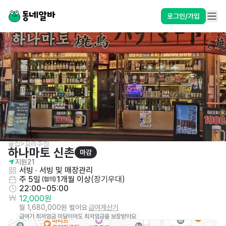
로그인/가입
술집>요리주점
하나마토 신촌
마감
지원
21
서빙
 · 
서빙 및 매장관리
주 5일
1개월 이상
(
장기우대
)
 (협의)
22:00~05:00
12,000원
월 1,680,000원 벌어요
급여계산기
급여가 최저임금 미달이어도 최저임금을 보장받아요