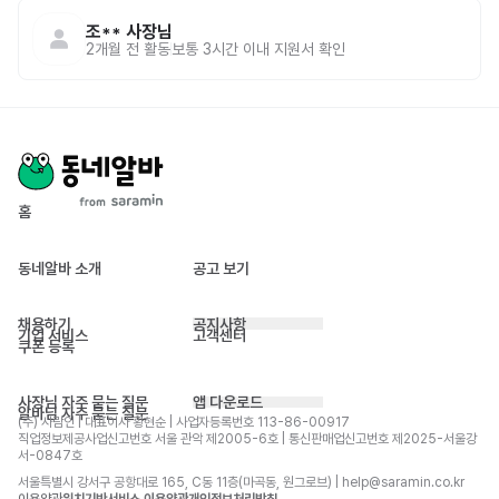
조**
사장님
2개월 전
활동
보통 3시간 이내 지원서 확인
홈
동네알바 소개
공고 보기
채용하기
공지사항
기업 서비스
고객센터
쿠폰 등록
사장님 자주 묻는 질문
앱 다운로드
알바님 자주 묻는 질문
(주) 사람인 | 대표이사 황현순 | 사업자등록번호 113-86-00917 
직업정보제공사업신고번호 서울 관악 제2005-6호 | 통신판매업신고번호 제2025-서울강
서-0847호
서울특별시 강서구 공항대로 165, C동 11층(마곡동, 원그로브) | help@saramin.co.kr
이용약관
위치기반서비스 이용약관
개인정보처리방침