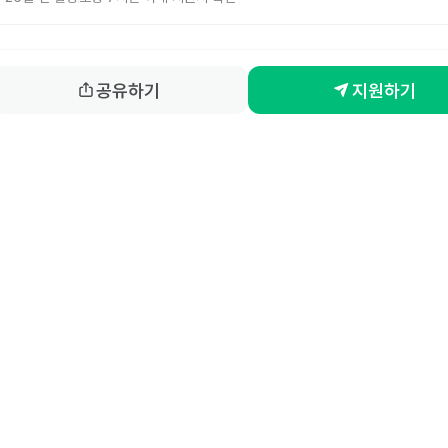
공유하기
지원하기
홈
동네알바 소개
공고 
86-00917 
| 통신판매업신고번호 제2025-서울강서-0847호