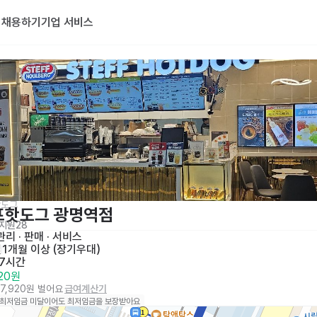
기
채용하기
기업 서비스
핫도그
프핫도그 광명역점
지원
28
리 · 판매
 · 
서비스
일
1개월 이상 (장기우대)
 7시간
320원
77,920원 벌어요
급여계산기
 최저임금 미달이어도 최저임금을 보장받아요