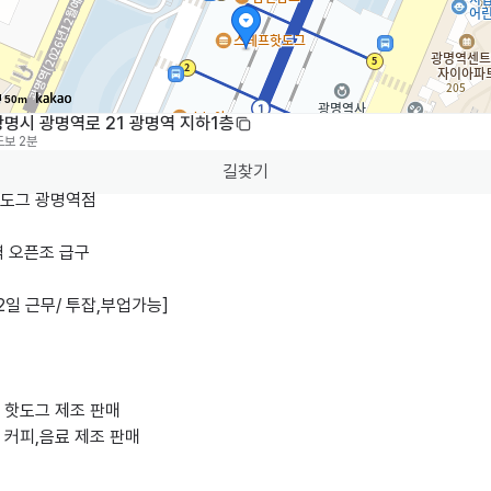
50m
광명시 광명역로 21 광명역 지하1층
도보 2분
길찾기
도그 광명역점

 오픈조 급구

2일 근무/ 투잡,부업가능]

핫도그 제조 판매

커피,음료 제조 판매
