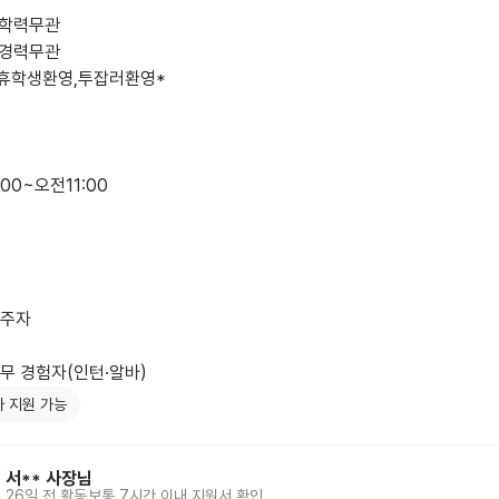
 학력무관

 경력무관

00~오전11:00

주자

무 경험자(인턴·알바)
 지원 가능
서**
사장님
26일 전
활동
보통 7시간 이내 지원서 확인