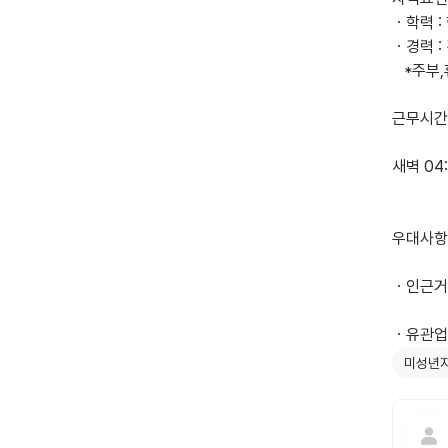
ㆍ학력 :
ㆍ경력 :
   *주부,휴학생환영,투잡러환영*

근무시간

새벽 04:
우대사항

ㆍ인근거
ㆍ유관업
미성년자