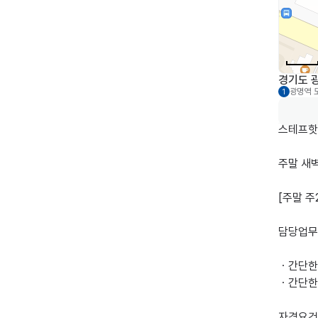
경기도 
광명역
1
스테프핫
주말 새벽
[주말 주
담당업무

ㆍ간단한 
ㆍ간단한 
자격요건
