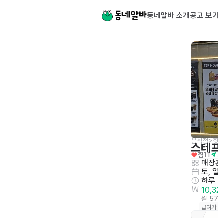
동네알바 소개
공고 보
음식점>
스테
찜
11
매장관
토, 
하루
10,
월 5
급여가