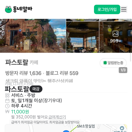
로그인/가입
1
/
3
카페,디저트>카페
파스토랄
마감
서비스
 · 
주방
토, 일
1개월 이상
(
장기우대
)
하루 4시간
11,000원
월 352,000원 벌어요
급여계산기
급여가 최저임금 미달이어도 최저임금을 보장받아요