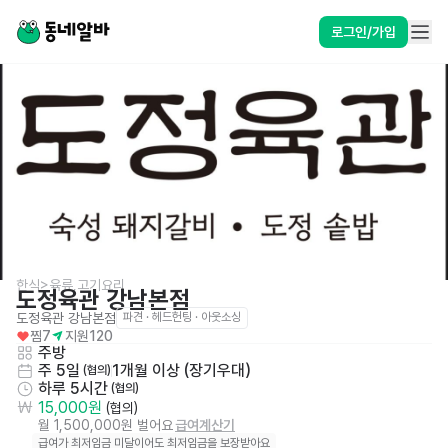
로그인/가입
한식>육류,고기요리
도정육관 강남본점
도정육관 강남본점
파견 · 헤드헌팅 · 아웃소싱
찜
7
지원
120
주방
주 5일
1개월 이상 (장기우대)
 (협의)
하루 5시간
 (협의)
15,000원
 (협의)
월 1,500,000원 벌어요
급여계산기
급여가 최저임금 미달이어도 최저임금을 보장받아요