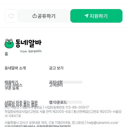
공유하기
지원하기
홈
동네알바 소개
공고 보기
채용하기
공지사항
기업 서비스
고객센터
쿠폰 등록
사장님 자주 묻는 질문
앱 다운로드
알바님 자주 묻는 질문
(주) 사람인 | 대표이사 황현순 | 사업자등록번호 113-86-00917 
직업정보제공사업신고번호 서울 관악 제2005-6호 | 통신판매업신고번호 제2025-서울강
서-0847호
서울특별시 강서구 공항대로 165, C동 11층(마곡동, 원그로브) | help@saramin.co.kr
이용약관
위치기반서비스 이용약관
개인정보처리방침