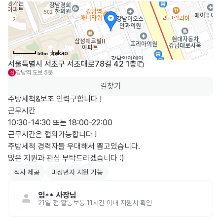
50m
서울특별시 서초구 서초대로78길 42 1층
강남역
도보 5분
신
길찾기
주방세척&보조 인력구합니다 !

근무시간 

10:30-14:30 또는 18:00-22:00

근무시간은 협의가능합니다 !

주방세척 경력자들 우대해서 뽑고있습니다.

많은 지원과 관심 부탁드리겠습니다 :)
식사 제공
미성년자 지원 가능
임**
사장님
21일 전
활동
보통 11시간 이내 지원서 확인