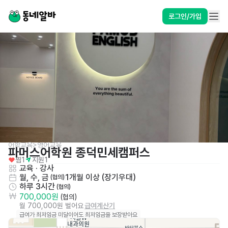
로그인/가입
어학교육>영어교육
파머스어학원 종덕민세캠퍼스
찜
1
지원
1
교육 · 강사
월, 수, 금
1개월 이상 (장기우대)
 (협의)
하루 3시간
 (협의)
700,000원
 (협의)
월 700,000원 벌어요
급여계산기
급여가 최저임금 미달이어도 최저임금을 보장받아요