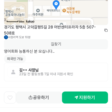
50m
경기도 평택시 고덕갈평5길 28 어반센터프라자 5층 507-
508호
서정리역
도보 10분
1
길찾기
영어회화 능통하신 분 모십니다..
외국인 가능
김**
사장님
23일 전
활동
보통 1일 이내 지원서 확인
공유하기
지원하기