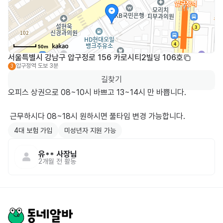
50m
서울특별시 강남구 압구정로 156 카로시티2빌딩 106호
압구정역
도보 3분
3
길찾기
오피스 상권으로 08~10시 바쁘고 13~14시 만 바쁩니다. 

 근무하시다 08~18시 원하시면 풀타임 변경 가능합니다.
4대 보험 가입
미성년자 지원 가능
유**
사장님
2개월 전
활동