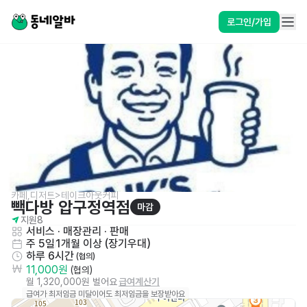
로그인/가입
카페,디저트>테이크아웃커피
빽다방 압구정역점
마감
지원
8
서비스
 · 
매장관리 · 판매
주 5일
1개월 이상 (장기우대)
하루 6시간
 (협의)
11,000원
 (협의)
월 1,320,000원 벌어요
급여계산기
급여가 최저임금 미달이어도 최저임금을 보장받아요