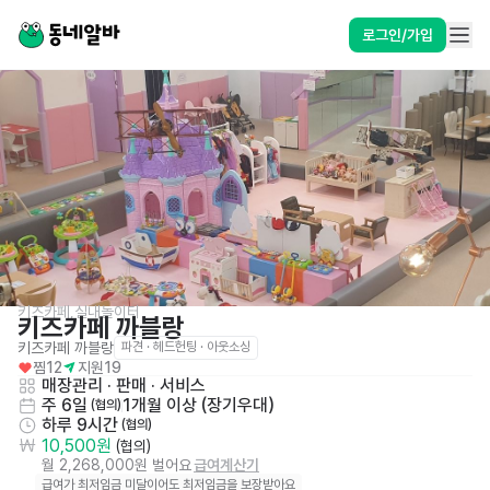
로그인/가입
키즈카페,실내놀이터
키즈카페 까블랑
키즈카페 까블랑
파견 · 헤드헌팅 · 아웃소싱
찜
12
지원
19
매장관리 · 판매
 · 
서비스
주 6일
1개월 이상 (장기우대)
 (협의)
하루 9시간
 (협의)
10,500원
 (협의)
월 2,268,000원 벌어요
급여계산기
급여가 최저임금 미달이어도 최저임금을 보장받아요