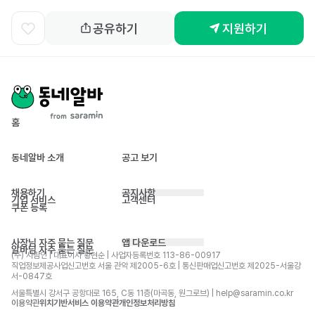
공유하기
지원하기
홈
동네알바 소개
공고 보기
채용하기
공지사항
기업 서비스
고객센터
쿠폰 등록
사장님 자주 묻는 질문
앱 다운로드
알바님 자주 묻는 질문
(주) 사람인 | 대표이사 황현순 | 사업자등록번호 113-86-00917 
직업정보제공사업신고번호 서울 관악 제2005-6호 | 통신판매업신고번호 제2025-서울강
서-0847호
서울특별시 강서구 공항대로 165, C동 11층(마곡동, 원그로브) | help@saramin.co.kr
이용약관
위치기반서비스 이용약관
개인정보처리방침