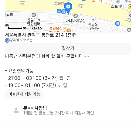
50m
서울특별시 관악구 봉천로 214 1층
당곡역
도보 5분
신
길찾기
빙동댕 신림본점과 함께 할 알바 구합니다~~

- 요일협의가능

- 21:00 ~ 03 : 00 (6시간) 월~금

- 18:00~ 01 : 00 (7시간) 토,일
미성년자 지원 가능
문**
사장님
1개월 전
활동
보통 7시간 이내 지원서 확인