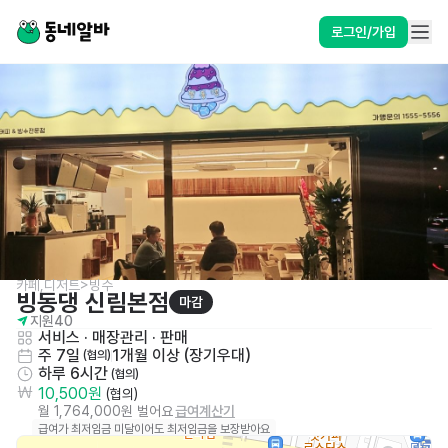
로그인/가입
카페,디저트>빙수
빙동댕 신림본점
마감
지원
40
서비스
 · 
매장관리 · 판매
주 7일
1개월 이상 (장기우대)
 (협의)
하루 6시간
 (협의)
10,500원
 (협의)
월 1,764,000원 벌어요
급여계산기
급여가 최저임금 미달이어도 최저임금을 보장받아요