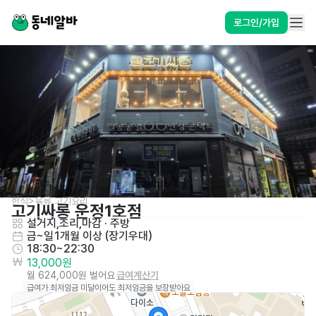
로그인/가입
한식>육류,고기요리
고기싸롱 운정1호점
설거지,조리,마감
 · 
주방
금~일
1개월 이상 (장기우대)
18:30~22:30
13,000원
월 624,000원 벌어요
급여계산기
급여가 최저임금 미달이어도 최저임금을 보장받아요