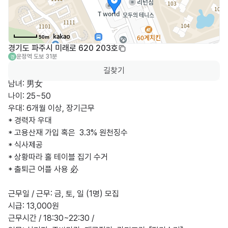
50m
경기도 파주시 미래로 620 203호
운정역
도보 31분
경
길찾기
남녀: 男女

나이: 25~50

우대: 6개월 이상, 장기근무

* 경력자 우대

* 고용산재 가입 혹은  3.3% 원천징수 

* 식사제공

* 상황따라 홀 테이블 집기 수거

* 출퇴근 어플 사용 必

근무일 / 근무: 금, 토, 일 (1명) 모집

시급: 13,000원

근무시간 / 18:30~22:30 / 
