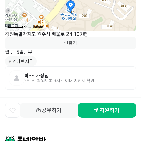
50m
강원특별자치도 원주시 배울로 24 107
길찾기
월.금 5일근무
인센티브 지급
박**
사장님
2일 전
활동
보통 9시간 이내 지원서 확인
공유하기
지원하기