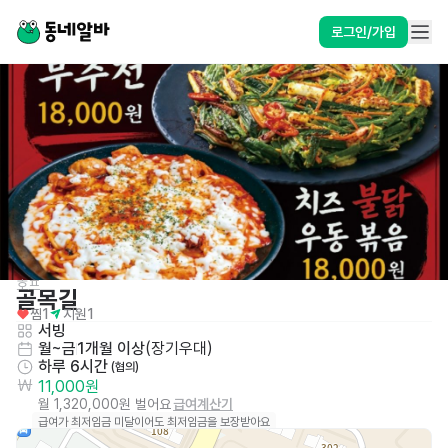
로그인/가입
호프
골목길
찜
1
지원
1
서빙
월~금
1개월 이상
(
장기우대
)
하루 6시간
 (협의)
11,000원
월 1,320,000원 벌어요
급여계산기
급여가 최저임금 미달이어도 최저임금을 보장받아요